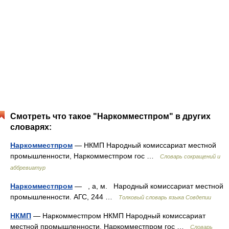
Смотреть что такое "Наркомместпром" в других
словарях:
Наркомместпром
— НКМП Народный комиссариат местной
промышленности, Наркомместпром гос …
Словарь сокращений и
аббревиатур
Наркомместпром
— , а, м. Народный комиссариат местной
промышленности. АГС, 244 …
Толковый словарь языка Совдепии
НКМП
— Наркомместпром НКМП Народный комиссариат
местной промышленности, Наркомместпром гос …
Словарь